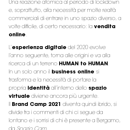
Una reazione atomica al periodo di lockdown
e, soprattutto, alla necessità per molte realtà
commerciali di entrare in uno spazio diverso, a
volte difficile, di certo necessario: la
vendita
online
.
L’
esperienza digitale
del 2020 evolve
l’anno seguente, torna alle origini e va alla
ricerca di un terreno
HUMAN to HUMAN
.
In un solo anno il
business online
si
trasforma e la necessità di portare la
propria
identità
all’interno dello
spazio
virtuale
diviene ancora più urgente.
Il
Brand Camp 2021
diventa quindi ibrido, si
divide fra i commenti di chi ci segue da
lontano e i sorrisi di chi è presente a Bergamo,
da
Spazio Cam
.