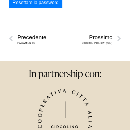
Alternative:
Resettare la password
Precedente
Prossimo
PAGAMENTO
COOKIE POLICY (UE)
In partnership con: